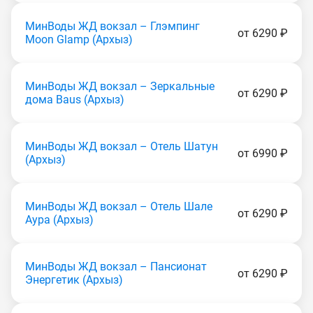
МинВоды ЖД вокзал – Глэмпинг
от 6290 ₽
Moon Glamp (Apxыз)
МинВоды ЖД вокзал – Зеркальные
от 6290 ₽
дома Baus (Apxыз)
МинВоды ЖД вокзал – Отель Шатун
от 6990 ₽
(Apxыз)
МинВоды ЖД вокзал – Отель Шале
от 6290 ₽
Аура (Apxыз)
МинВоды ЖД вокзал – Пансионат
от 6290 ₽
Энергетик (Apxыз)