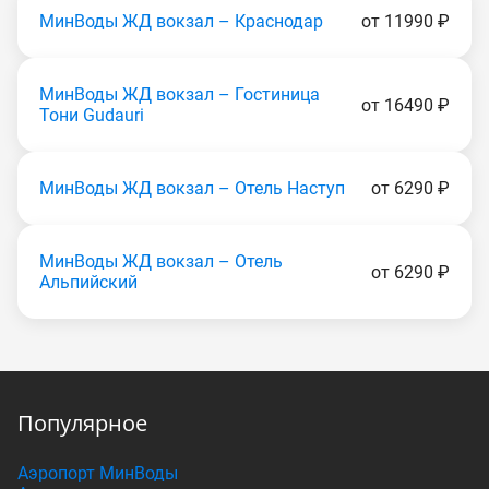
МинВоды ЖД вокзал – Краснодар
от 11990 ₽
МинВоды ЖД вокзал – Гостиница
от 16490 ₽
Тони Gudаuri
МинВоды ЖД вокзал – Отель Наступ
от 6290 ₽
МинВоды ЖД вокзал – Отель
от 6290 ₽
Альпийский
Популярное
Аэропорт МинВоды