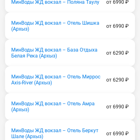
МинВоды ЖД вокзал – Поляна Таулу
от 6990 ₽
МинВоды ЖД вокзал – Отель Шишка
от 6990 ₽
(Apxыз)
МинВоды ЖД вокзал – База Отдыха
от 6290 ₽
Белая Река (Apxыз)
МинВоды ЖД вокзал – Отель Миррос
от 6290 ₽
Axis-River (Apxыз)
МинВоды ЖД вокзал – Отель Амра
от 6990 ₽
(Apxыз)
МинВоды ЖД вокзал – Отель Беркут
от 6990 ₽
Шале (Apxыз)