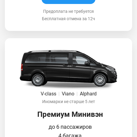
Предоплата не требуется
Бесплатная отмена за 12ч
V-class
|
Viano
|
Alphard
Иномарки не старше 5 лет
Премиум Минивэн
до 6 пассажиров
4 багажа