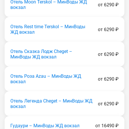
Отель Moon Теrskоl – МинВоды ЖД
от 6290 ₽
вокзал
Отель Rest time Теrskоl – МинВоды
от 6290 ₽
ЖД вокзал
Отель Сказка Лодж Сhеgеt –
от 6290 ₽
МинВоды ЖД вокзал
Отель Роза Аzаu – МинВоды ЖД
от 6290 ₽
вокзал
Отель Легенда Сhеgеt – МинВоды ЖД
от 6290 ₽
вокзал
Гудаури – МинВоды ЖД вокзал
от 16490 ₽