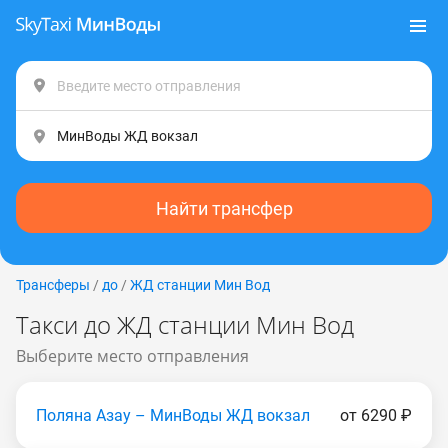
Найти трансфер
Трансферы
/
до
/
ЖД станции Мин Вод
Такси до ЖД станции Мин Вод
Выберите место отправления
Поляна Азау – МинВоды ЖД вокзал
от 6290 ₽