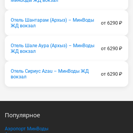
МинВоды ЖД вокзал
Отель Шантарам (Apxыз) – МинВоды
от 6290 ₽
ЖД вокзал
Отель Шале Аура (Apxыз) – МинВоды
от 6290 ₽
ЖД вокзал
Отель Сириус Аzаu – МинВоды ЖД
от 6290 ₽
вокзал
Популярное
Аэропорт МинВоды