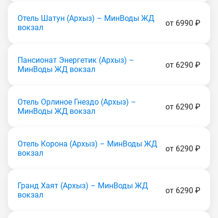
Отель Шатун (Apxыз) – МинВоды ЖД
от 6990 ₽
вокзал
Пансионат Энергетик (Apxыз) –
от 6290 ₽
МинВоды ЖД вокзал
Отель Орлиное Гнездо (Apxыз) –
от 6290 ₽
МинВоды ЖД вокзал
Отель Корона (Apxыз) – МинВоды ЖД
от 6290 ₽
вокзал
Гранд Хаят (Apxыз) – МинВоды ЖД
от 6290 ₽
вокзал