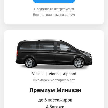
Предоплата не требуется
Бесплатная отмена за 12ч
V-class
|
Viano
|
Alphard
Иномарки не старше 5 лет
Премиум Минивэн
до 6 пассажиров
4 багажа