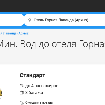
ая Лаванда (Apxыз)
Мин. Вод до отеля Горн
Стандарт
до 4 пассажиров
3 багажа
Ожидание поезда