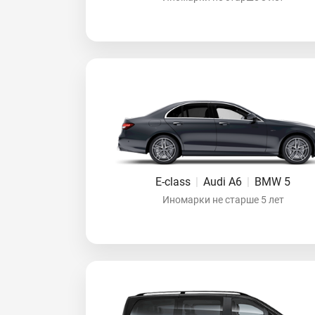
E-class
|
Audi A6
|
BMW 5
Иномарки не старше 5 лет