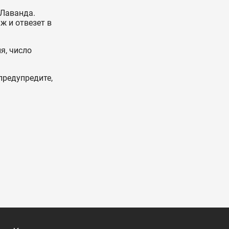
 Лаванда.
ж и отвезет в
я, число
предупредите,