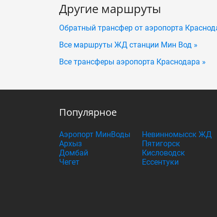
Другие маршруты
Обратный трансфер от аэропорта Краснод
Все маршруты ЖД станции Мин Вод »
Все трансферы аэропорта Краснодара »
Популярное
Аэропорт МинВоды
Невинномысск ЖД
Архыз
Пятигорск
Домбай
Кисловодск
Чегет
Ессентуки