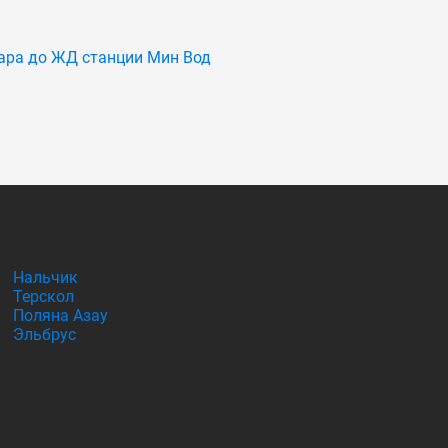
ара до ЖД станции Мин Вод
Нальчик
Терскол
Поляна Азау
Эльбрус