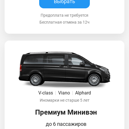
Выбрать
Предоплата не требуется
Бесплатная отмена за 12ч
V-class
|
Viano
|
Alphard
Иномарки не старше 5 лет
Премиум Минивэн
до 6 пассажиров