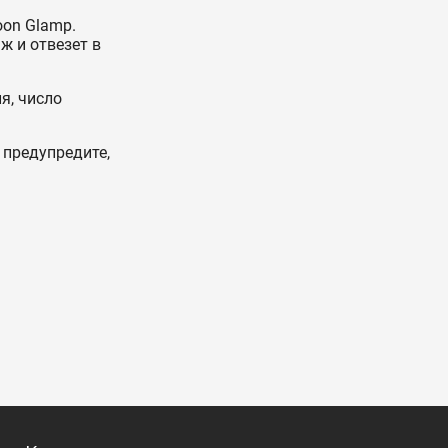
oon Glamp.
ж и отвезет в
я, число
 предупредите,