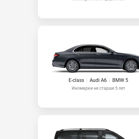
E-class
|
Audi A6
|
BMW 5
Иномарки не старше 5 лет