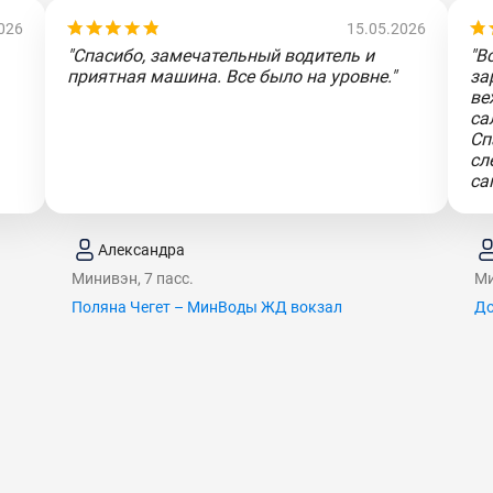
026
15.05.2026
"Спасибо, замечательный водитель и
"В
приятная машина. Все было на уровне."
за
ве
са
Сп
сл
са
Александра
Минивэн, 7 пасс.
Ми
Поляна Чегет – МинВоды ЖД вокзал
До