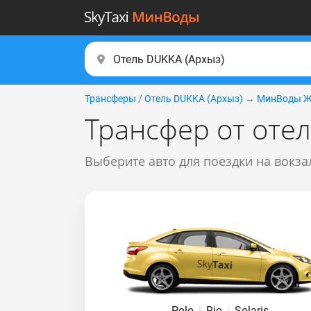
Трансферы
/
Отель DUKKA (Apxыз)
→
МинВоды Ж
Трансфер от оте
Выберите авто для поездки на вокза
Polo
|
Rio
|
Solaris