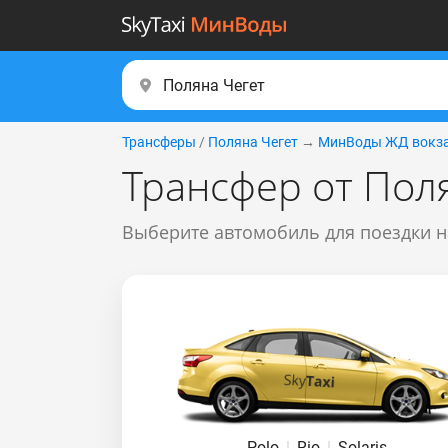
Трансферы
/
Поляна Чегет
→
МинВоды ЖД вокз
Трансфер от Пол
Выберите автомобиль для поездки н
Polo
|
Rio
|
Solaris