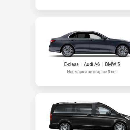
E-class
|
Audi A6
|
BMW 5
Иномарки не старше 5 лет