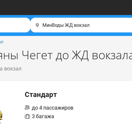
ал
яны Чегет до ЖД вокза
а вокзал
Стандарт
до 4 пассажиров
3 багажа