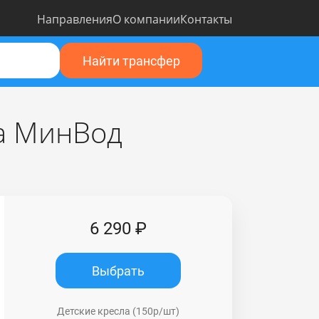
Направления
О компании
Контакты
Найти трансфер
ла МинВод
6 290 ₽
Выбрать
Детские кресла (150р/шт)