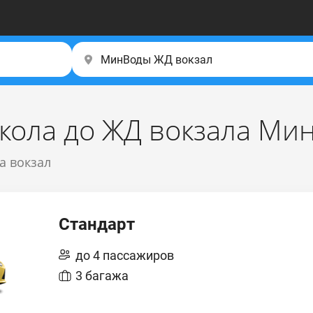
скола до ЖД вокзала Ми
а вокзал
Стандарт
до 4 пассажиров
3 багажа