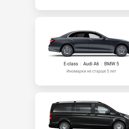
E-class
|
Audi A6
|
BMW 5
Иномарки не старше 5 лет