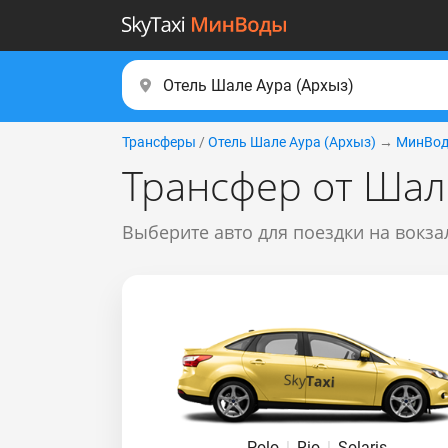
Трансферы
/
Отель Шале Аура (Apxыз)
→
МинВод
Трансфер от Шал
Выберите авто для поездки на вокза
Polo
|
Rio
|
Solaris