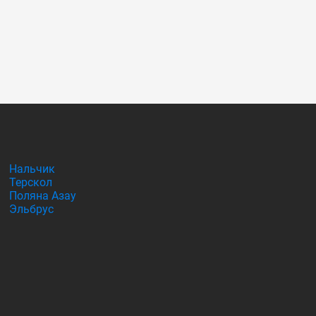
Нальчик
Терскол
Поляна Азау
Эльбрус