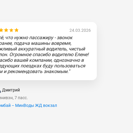
24.03.2026
сё, что нужно пассажиру - звонок
ранее, подача машины вовремя,
жливый аккуратный водитель, чистый
лон. Огромное спасибо водителю Елене!
асибо вашей компании, однозначно в
едующих поездках буду пользоваться
м и рекомендовать знакомым."
Дмитрий
нивэн, 7 пасс.
мбай – МинВоды ЖД вокзал