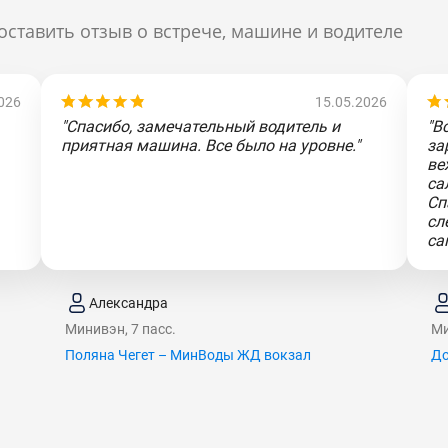
оставить отзыв о встрече, машине и водителе
026
15.05.2026
"Спасибо, замечательный водитель и
"В
приятная машина. Все было на уровне."
за
ве
са
Сп
сл
са
Александра
Минивэн, 7 пасс.
Ми
Поляна Чегет – МинВоды ЖД вокзал
До