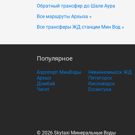
Обратный трансфер до Шале Аура
Все маршруты Архыза »
Все трансферы ЖД станции Мин Вод »
Популярное
Аэропорт МинВоды
Невинномысск ЖД
Архыз
Пятигорск
Домбай
Кисловодск
Чегет
Ессентуки
© 2026 Skytaxi Минеральные Воды