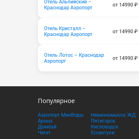
Отель Альпийский –
от 14990 ₽
Краснодар Аэропорт
Отель Кристалл –
от 14990 ₽
Краснодар Аэропорт
Отель Лотос – Краснодар
от 14990 ₽
Аэропорт
Популярное
Аэропорт МинВоды
Невинномысск ЖД
Архыз
Пятигорск
Домбай
Кисловодск
Чегет
Ессентуки