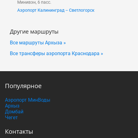
Минивэн, 6 пасс.
Аэропорт Калининград – Светлогорск
Другие маршруты
Все маршруты Архыза »
Все трансферы аэропорта Краснодара »
Популярное
Аэропорт МинВоды
Архыз
Домбай
Чегет
Контакты