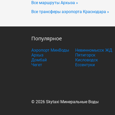
Все маршруты Архыза »
Все трансферы аэропорта Краснодара »
Популярное
Аэропорт МинВоды
Невинномысск ЖД
Архыз
Пятигорск
Домбай
Кисловодск
Чегет
Ессентуки
© 2026 Skytaxi Минеральные Воды