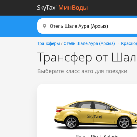
Трансферы
/
Отель Шале Аура (Apxыз)
→
Красно
Трансфер от Шал
Выберите класс авто для поездки
Polo
|
Rio
|
Solaris