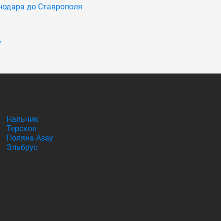
нодара до Ставрополя
»
Нальчик
Терскол
Поляна Азау
Эльбрус