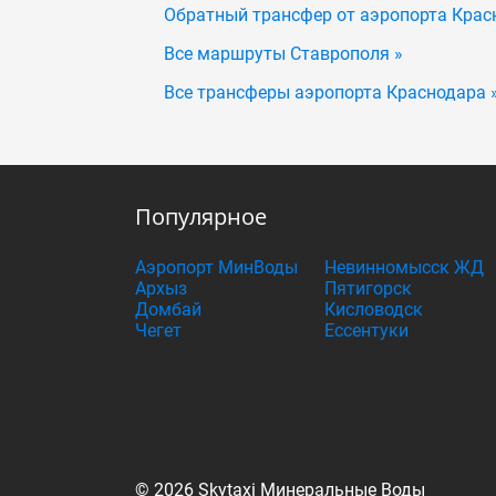
Обратный трансфер от аэропорта Крас
Все маршруты Ставрополя »
Все трансферы аэропорта Краснодара 
Популярное
Аэропорт МинВоды
Невинномысск ЖД
Архыз
Пятигорск
Домбай
Кисловодск
Чегет
Ессентуки
© 2026 Skytaxi Минеральные Воды