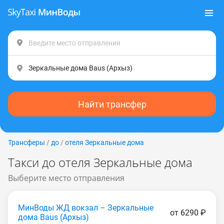
Найти трансфер
Трансферы
/
до
/
отеля Зеркальные дома
Такси до отеля Зеркальные дома
Выберите место отправления
МинВоды ЖД вокзал – Зеркальные
от 6290 ₽
дома Baus (Apxыз)