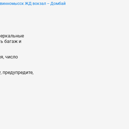
винномысск ЖД вокзал – Домбай
Зеркальные
ть багаж и
я, число
, предупредите,