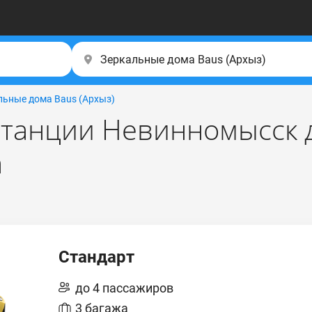
льные дома Baus (Apxыз)
станции Невинномысск 
а
Стандарт
до 4 пассажиров
3 багажа