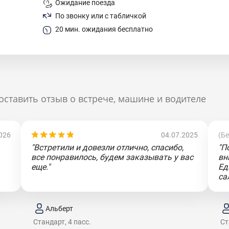
Ожидание поезда
По звонку или с табличкой
20 мин. ожидания бесплатно
оставить отзыв о встрече, машине и водителе
026
04.07.2025
(Б
"Встретили и довезли отлично, спасибо,
"П
все понравилось, будем заказывать у вас
вн
еще."
Ед
са
Альберт
Стандарт, 4 пасс.
Ст