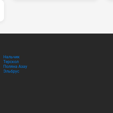
Нальчик
Терскол
Поляна Азау
Эльбрус