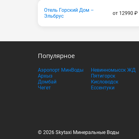
Отель Горский Дом –
от 12990 ₽
Эльбрус
Популярное
Аэропорт МинВоды
Невинномысск ЖД
Архыз
Пятигорск
Домбай
Кисловодск
Чегет
Ессентуки
© 2026 Skytaxi Минеральные Воды