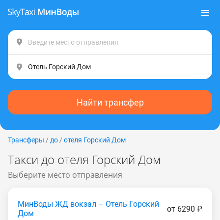
Найти трансфер
Трансферы
/
до
/
отеля Горский Дом
Такси до отеля Горский Дом
Выберите место отправления
МинВоды ЖД вокзал – Отель Горский
от 6290 ₽
Дом