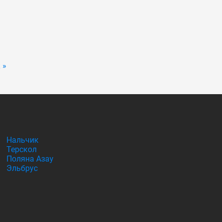
 »
Нальчик
Терскол
Поляна Азау
Эльбрус