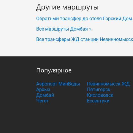
Другие маршруты
Обратный трансфер до отеля Горский Дом
Все маршруты Домбая »
Все трансферы ЖД станции Невинномысск
Популярное
Аэропорт МинВоды
Невинномысск ЖД
Архыз
Пятигорск
Домбай
Кисловодск
Чегет
Ессентуки