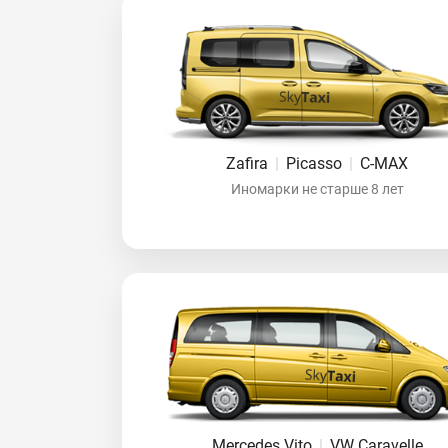
Zafira
|
Picasso
|
C-MAX
Иномарки не старше 8 лет
Mercedes Vito
|
VW Caravelle