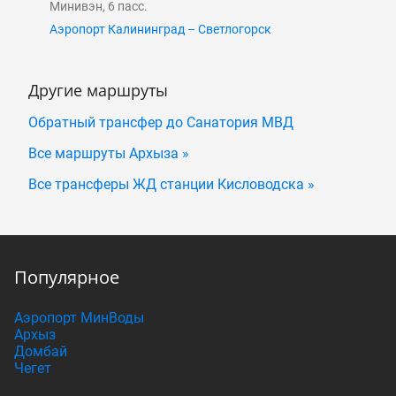
Минивэн, 6 пасс.
Аэропорт Калининград – Светлогорск
Другие маршруты
Обратный трансфер до Санатория МВД
Все маршруты Архыза »
Все трансферы ЖД станции Кисловодска »
Популярное
Аэропорт МинВоды
Архыз
Домбай
Чегет