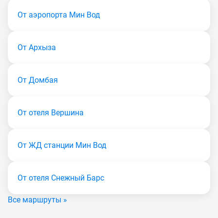
От аэропорта Мин Вод
От Архыза
От Домбая
От отеля Вершина
От ЖД станции Мин Вод
От отеля Снежный Барс
Все маршруты »