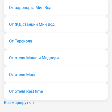
От аэропорта Мин Вод
От ЖД станции Мин Вод
От Терскола
От отеля Маша и Медведи
От отеля Moon
От отеля Rest time
Все маршруты »