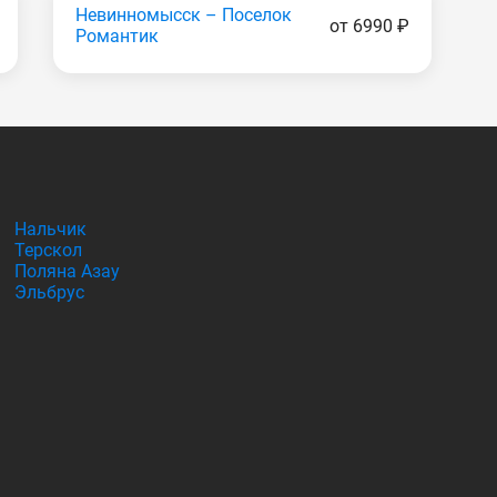
Невинномысск – Поселок
от 6990 ₽
Романтик
Нальчик
Терскол
Поляна Азау
Эльбрус