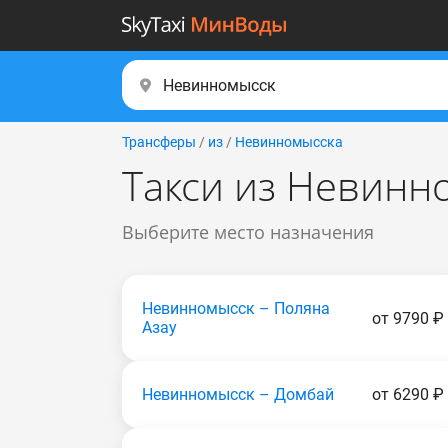
Трансферы
/
из
/
Невинномысска
Такси из Невинн
Выберите место назначения
Невинномысск – Поляна
от 9790 ₽
Азау
Невинномысск – Домбай
от 6290 ₽