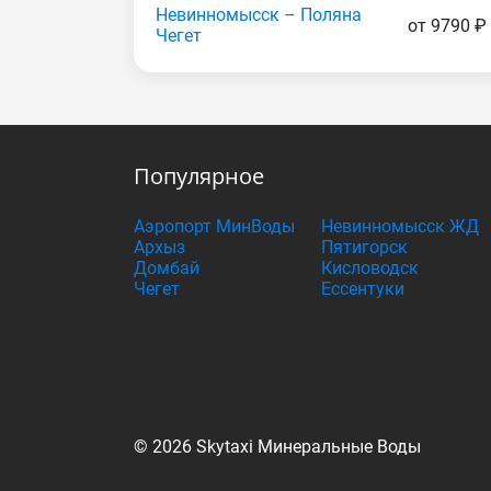
Невинномысск – Поляна
от 9790 ₽
Чегет
Популярное
Аэропорт МинВоды
Невинномысск ЖД
Архыз
Пятигорск
Домбай
Кисловодск
Чегет
Ессентуки
© 2026 Skytaxi Минеральные Воды