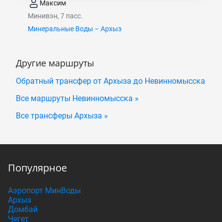
Максим
Минивэн, 7 пасс.
Минеральные Воды – Архыз
Другие маршруты
Обратный трансфер от Архыза до Невинномысска
Все маршруты Невинномысска »
Все трансферы Архыза »
Популярное
Аэропорт МинВоды
Архыз
Домбай
Чегет