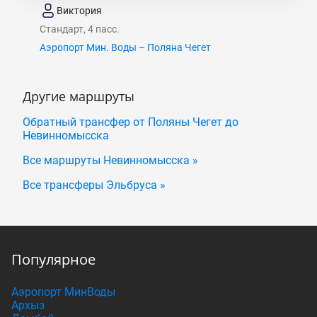
Виктория
Стандарт, 4 пасс.
Аэропорт Мин. Воды – Поляна Чегет
Другие маршруты
Обратный трансфер от Поляны Чегет до
Невинномысска
Все маршруты Невинномысска »
Все трансферы Эльбруса »
Популярное
Аэропорт МинВоды
Архыз