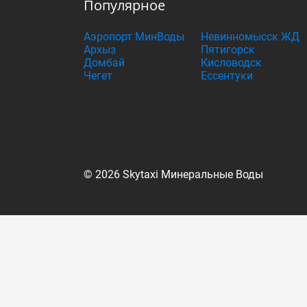
Популярное
Аэропорт МинВоды
Невинномысск ЖД
Архыз
Пятигорск
Домбай
Кисловодск
Чегет
Ессентуки
© 2026 Skytaxi Минеральные Воды