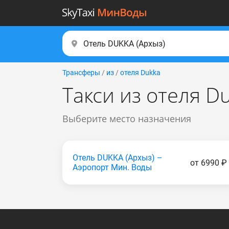
Трансферы
/
из
/
отеля Dukka
Такси из отеля D
Выберите место назначения
Отель DUKKA (Apxыз) –
от 6990 ₽
Аэропорт Мин. Воды