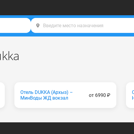
ukka
Отель DUKKA (Apxыз) –
от 6990 ₽
МинВоды ЖД вокзал