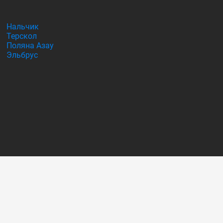
Нальчик
Терскол
Поляна Азау
Эльбрус