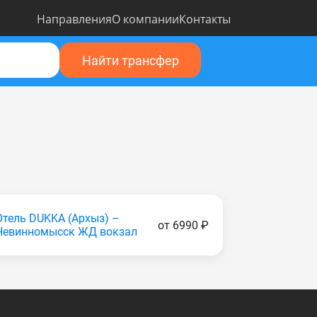
Направления
О компании
Контакты
Найти трансфер
Отель DUKKA (Apxыз) –
от 6990 ₽
Невинномысск ЖД вокзал