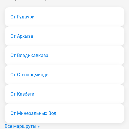
От Гудаури
От Архыза
От Владикавказа
От Степанцминды
От Казбеги
От Минеральных Вод
Все маршруты »