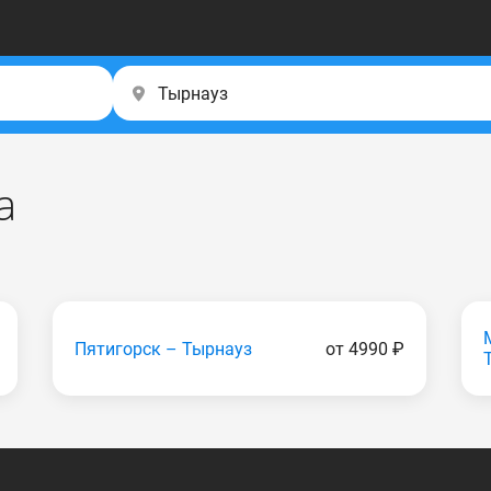
а
Пятигорск – Тырнауз
от 4990 ₽