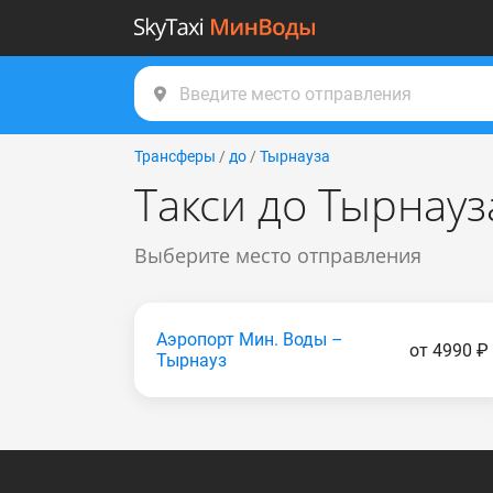
Трансферы
/
до
/
Тырнауза
Такси до Тырнауз
Выберите место отправления
Аэропорт Мин. Воды –
от 4990 ₽
Тырнауз