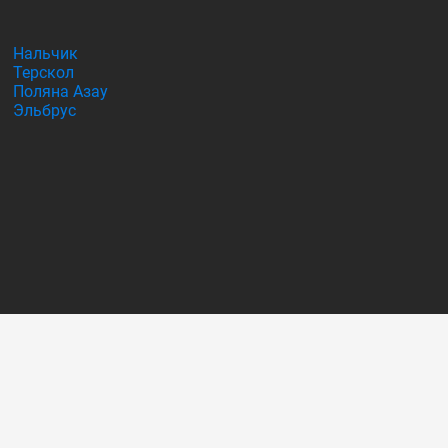
Нальчик
Терскол
Поляна Азау
Эльбрус