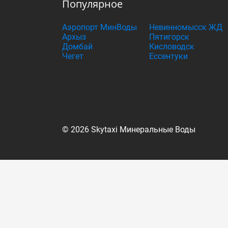
Популярное
Аэропорт МинВоды
Невинномысск ЖД
Архыз
Пятигорск
Домбай
Кисловодск
Чегет
Ессентуки
© 2026 Skytaxi Минеральные Воды