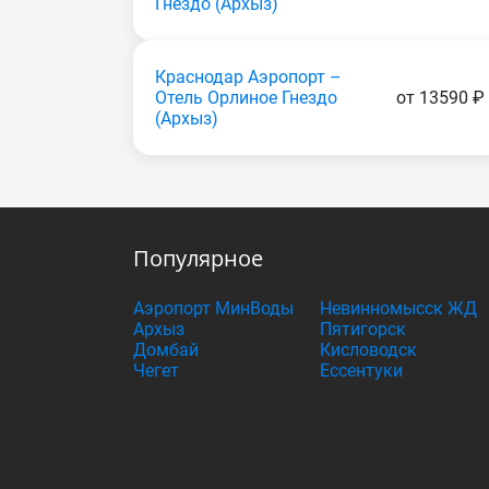
Гнездо (Apxыз)
Краснодар Аэропорт –
Отель Орлиное Гнездо
от 13590 ₽
(Apxыз)
Популярное
Аэропорт МинВоды
Невинномысск ЖД
Архыз
Пятигорск
Домбай
Кисловодск
Чегет
Ессентуки