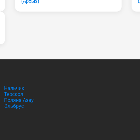
(Apxыз)
Нальчик
Терскол
Поляна Азау
Эльбрус