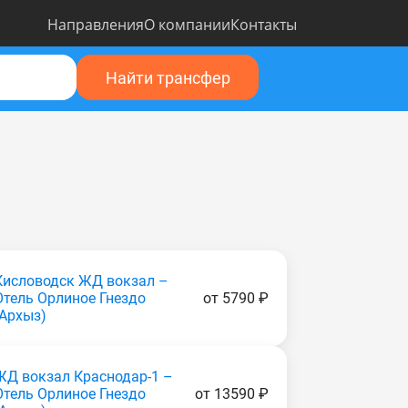
Направления
О компании
Контакты
Найти трансфер
Кисловодск ЖД вокзал –
Отель Орлиное Гнездо
от 5790 ₽
(Apxыз)
ЖД вокзал Краснодар-1 –
Отель Орлиное Гнездо
от 13590 ₽