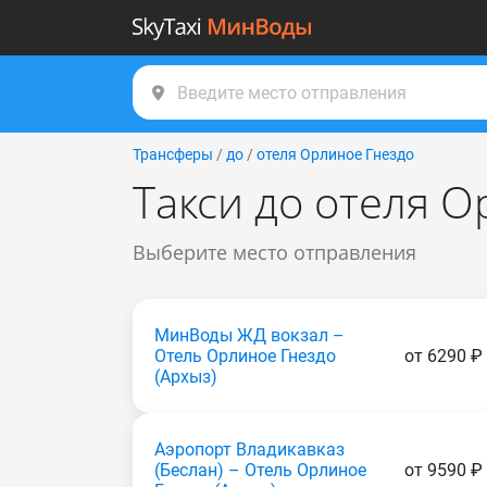
Трансферы
/
до
/
отеля Орлиное Гнездо
Такси до отеля О
Выберите место отправления
МинВоды ЖД вокзал –
Отель Орлиное Гнездо
от 6290 ₽
(Apxыз)
Аэропорт Владикавказ
(Беслан) – Отель Орлиное
от 9590 ₽