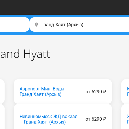
rand Hyatt
Аэропорт Мин. Воды –
от 6290 ₽
Гранд Хаят (Apxыз)
Невинномысск ЖД вокзал
от 6290 ₽
– Гранд Хаят (Apxыз)