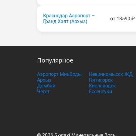
Краснодар Аэропорт –
от 13590 ₽
Гранд Хаят (Apxыз)
Популярное
Аэропорт МинВоды
Невинномысск ЖД
Архыз
Пятигорск
Домбай
Кисловодск
Чегет
Ессентуки
© 2026 Skytaxi Минеральные Воды