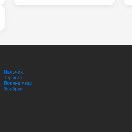
Нальчик
Терскол
Поляна Азау
Эльбрус