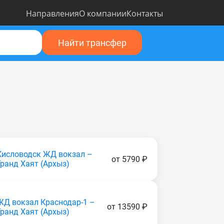
Направления
О компании
Контакты
Найти трансфер
Кисловодск ЖД вокзал –
от 5790 ₽
Гранд Хаят (Apxыз)
ЖД вокзал Краснодар-1 –
от 13590 ₽
Гранд Хаят (Apxыз)