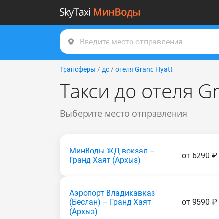
Трансферы
/
до
/
отеля Grand Hyatt
Такси до отеля G
Выберите место отправления
МинВоды ЖД вокзал –
от 6290 ₽
Гранд Хаят (Apxыз)
Аэропорт Владикавказ
(Беслан) – Гранд Хаят
от 9590 ₽
(Apxыз)