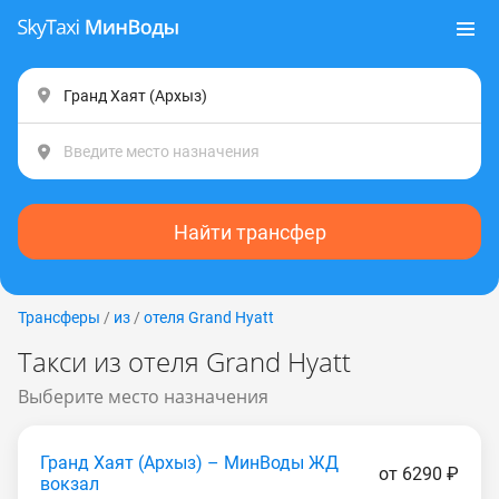
Найти трансфер
Трансферы
/
из
/
отеля Grand Hyatt
Такси из отеля Grand Hyatt
Выберите место назначения
Гранд Хаят (Apxыз) – МинВоды ЖД
от 6290 ₽
вокзал