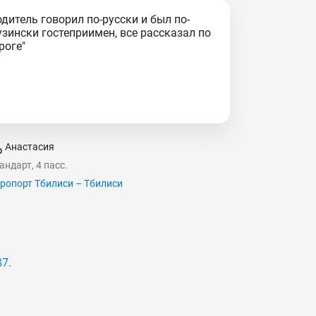
одитель говорил по-русски и был по-
узински гостеприимен, все рассказал по
роге"
Анастасия
андарт, 4 пасс.
ропорт Тбилиси – Тбилиси
87
.