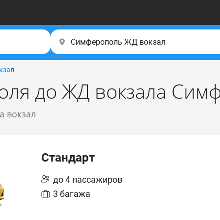
кзал
поля до ЖД вокзала Сим
а вокзал
Стандарт
до 4 пассажиров
3 багажа