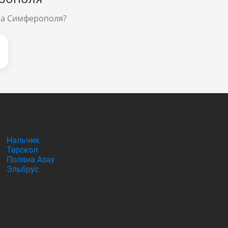
ла Симферополя?
Нальчик
Терскол
Поляна Азау
Эльбрус