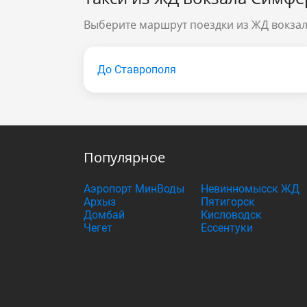
Выберите маршрут поездки из ЖД вокза
До Ставрополя
Популярное
Аэропорт МинВоды
Невинномысск ЖД
Архыз
Пятигорск
Домбай
Кисловодск
Чегет
Ессентуки