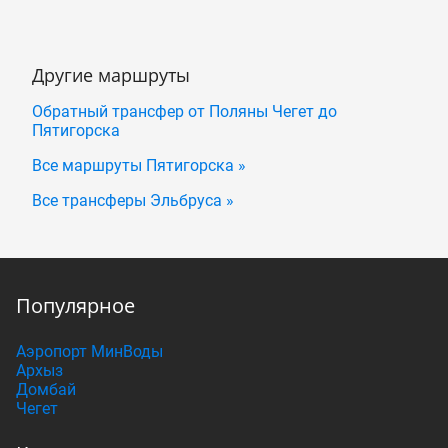
Другие маршруты
Обратный трансфер от Поляны Чегет до
Пятигорска
Все маршруты Пятигорска »
Все трансферы Эльбруса »
Популярное
Аэропорт МинВоды
Архыз
Домбай
Чегет