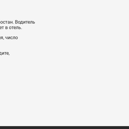
остан. Водитель
т в отель.
я, число
дите,