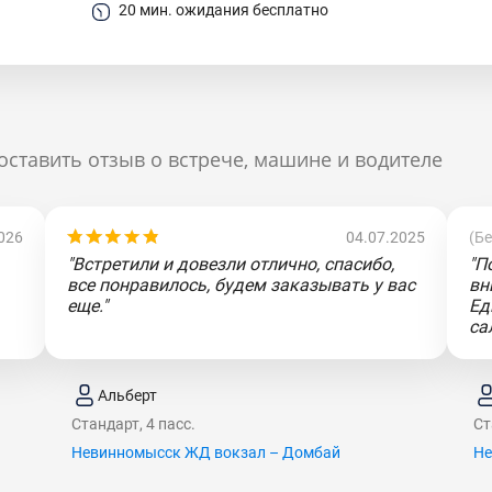
20 мин. ожидания бесплатно
оставить отзыв о встрече, машине и водителе
026
04.07.2025
(Б
"Встретили и довезли отлично, спасибо,
"П
все понравилось, будем заказывать у вас
вн
еще."
Ед
са
Альберт
Стандарт, 4 пасс.
Ст
Невинномысск ЖД вокзал – Домбай
Не