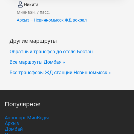
Никита
Минивэн, 7 пасс.
Архыз – Невинномысск ЖД вокзал
Другие маршруты
Обратный трансфер до отеля Бостан
Все маршруты Домбая »
Все трансферы ЖД станции Невинномысск »
Популярное
Аэропорт МинВоды
Архыз
Домбай