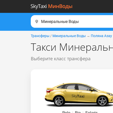
Трансферы
/
Минеральные Воды
→
Поляна Азау
Такси Минеральн
Выберите класс трансфера
Polo
|
Rio
|
Solaris