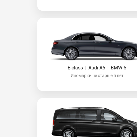
E-class
|
Audi A6
|
BMW 5
Иномарки не старше 5 лет