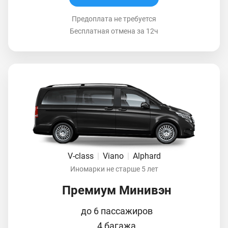
Предоплата не требуется
Бесплатная отмена за 12ч
V-class
|
Viano
|
Alphard
Иномарки не старше 5 лет
Премиум Минивэн
до 6 пассажиров
4 багажа