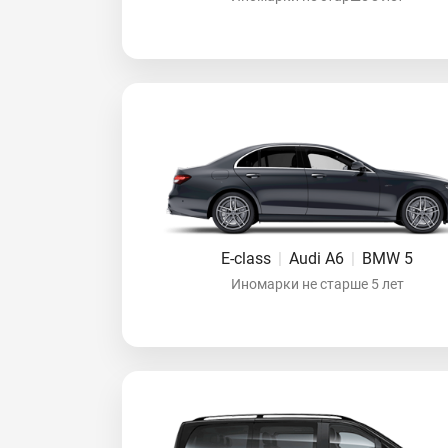
E-class
|
Audi A6
|
BMW 5
Иномарки не старше 5 лет