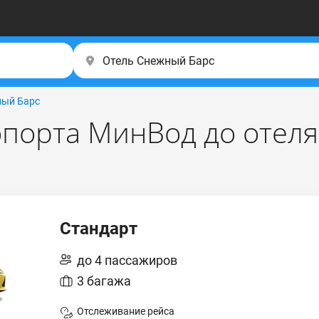
ный Барс
опорта МинВод до отел
Стандарт
до 4 пассажиров
3 багажа
Отслеживание рейса