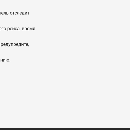
тель отследит
го рейса, время
предупредите,
ению.