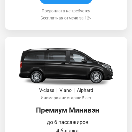
Предоплата не требуется
Бесплатная отмена за 12ч
V-class
|
Viano
|
Alphard
Иномарки не старше 5 лет
Премиум Минивэн
до 6 пассажиров
4 багажа