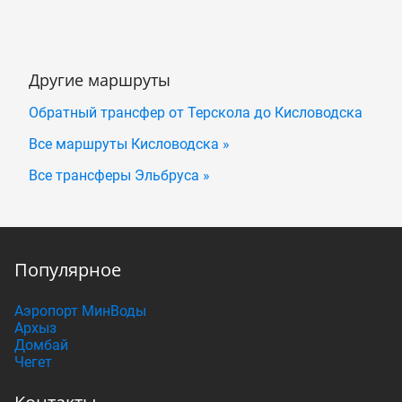
Другие маршруты
Обратный трансфер от Терскола до Кисловодска
Все маршруты Кисловодска »
Все трансферы Эльбруса »
Популярное
Аэропорт МинВоды
Архыз
Домбай
Чегет