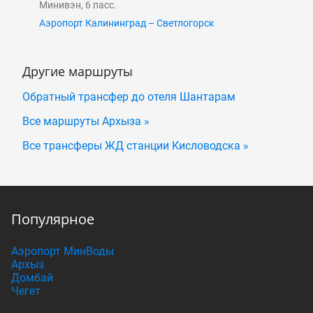
Минивэн, 6 пасс.
Аэропорт Калининград – Светлогорск
Другие маршруты
Обратный трансфер до отеля Шантарам
Все маршруты Архыза »
Все трансферы ЖД станции Кисловодска »
Популярное
Аэропорт МинВоды
Архыз
Домбай
Чегет