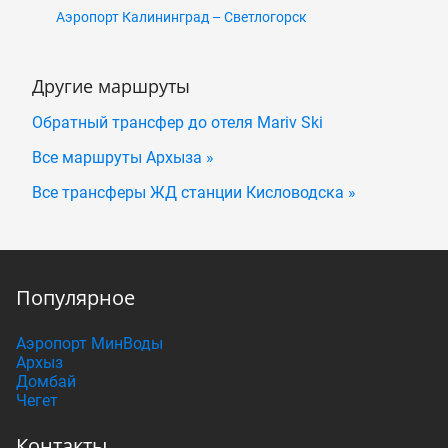
Аэропорт Калининград – Светлогорск
Другие маршруты
Обратный трансфер до отеля Mariv Ski
Все маршруты Архыза »
Все трансферы ЖД станции Кисловодска »
Популярное
Аэропорт МинВоды
Архыз
Домбай
Чегет
Контакты