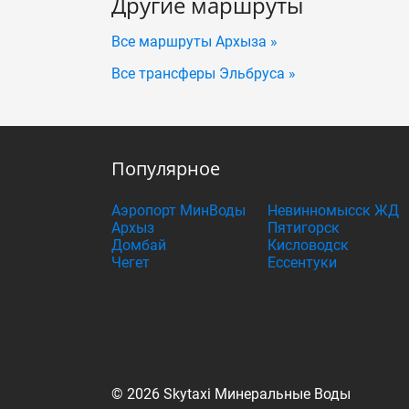
Другие маршруты
Все маршруты Архыза »
Все трансферы Эльбруса »
Популярное
Аэропорт МинВоды
Невинномысск ЖД
Архыз
Пятигорск
Домбай
Кисловодск
Чегет
Ессентуки
© 2026 Skytaxi Минеральные Воды