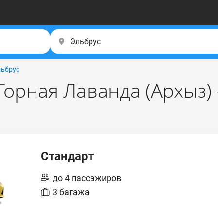
льбрус
орная Лаванда (Apxыз) 
Стандарт
до 4 пассажиров
3 багажа