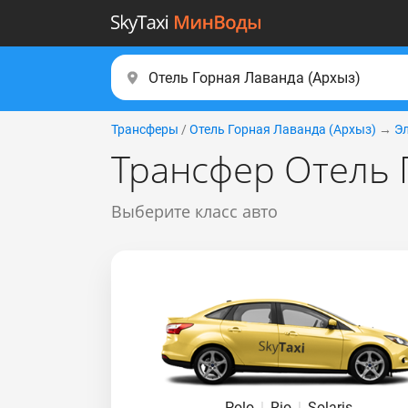
Трансферы
/
Отель Горная Лаванда (Apxыз)
→
Э
Трансфер Отель Г
Выберите класс авто
Polo
|
Rio
|
Solaris