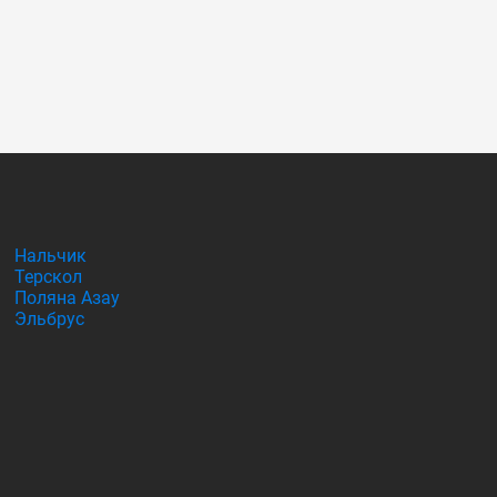
Нальчик
Терскол
Поляна Азау
Эльбрус