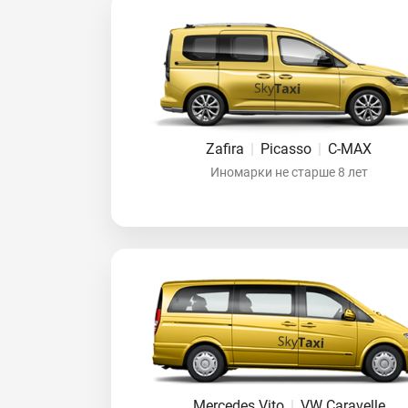
Zafira
|
Picasso
|
C-MAX
Иномарки не старше 8 лет
Mercedes Vito
|
VW Caravelle