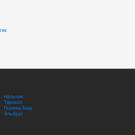
тик
Нальчик
Терскол
Поляна Азау
Эльбрус