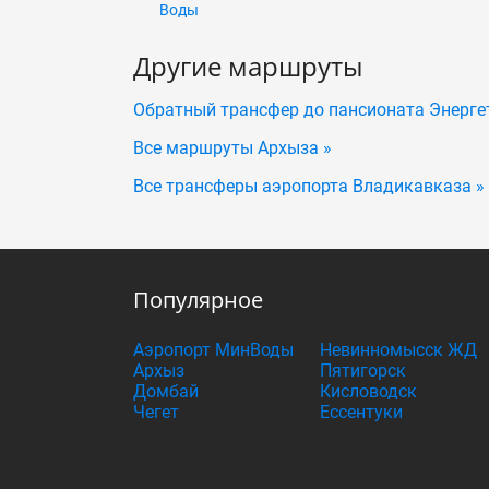
Воды
Другие маршруты
Обратный трансфер до пансионата Энерге
Все маршруты Архыза »
Все трансферы аэропорта Владикавказа »
Популярное
Аэропорт МинВоды
Невинномысск ЖД
Архыз
Пятигорск
Домбай
Кисловодск
Чегет
Ессентуки