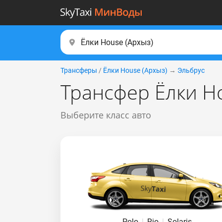
Трансферы
/
Ёлки House (Apxыз)
→
Эльбрус
Трансфер Ёлки Ho
Выберите класс авто
Polo
|
Rio
|
Solaris