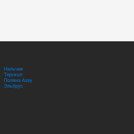
Нальчик
Терскол
Поляна Азау
Эльбрус