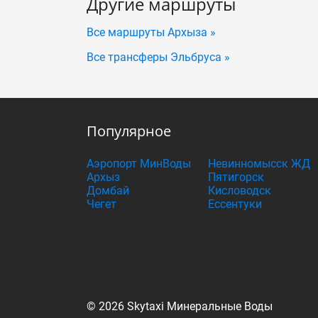
Другие маршруты
Все маршруты Архыза »
Все трансферы Эльбруса »
Популярное
Аэропорт МинВоды
Невинномысск ЖД
Архыз
Пятигорск
Домбай
Кисловодск
Чегет
Ессентуки
© 2026 Skytaxi Минеральные Воды