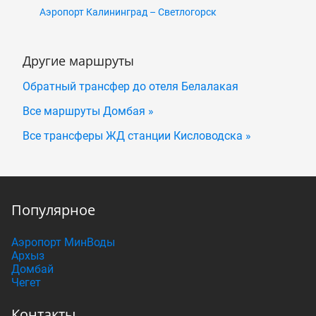
Аэропорт Калининград – Светлогорск
Другие маршруты
Обратный трансфер до отеля Белалакая
Все маршруты Домбая »
Все трансферы ЖД станции Кисловодска »
Популярное
Аэропорт МинВоды
Архыз
Домбай
Чегет
Контакты