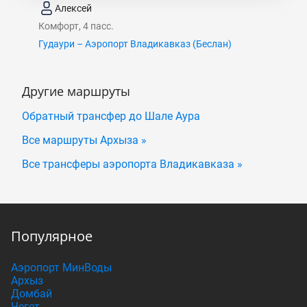
Алексей
Комфорт, 4 пасс.
Гудаури – Аэропорт Владикавказ (Беслан)
Другие маршруты
Обратный трансфер до Шале Аура
Все маршруты Архыза »
Все трансферы аэропорта Владикавказа »
Популярное
Аэропорт МинВоды
Архыз
Домбай
Чегет